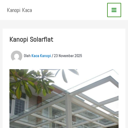
Lewati
Kanopi Kaca
ke
konten
Kanopi Solarflat
Oleh
Kaca Kanopi
/
23 November 2025