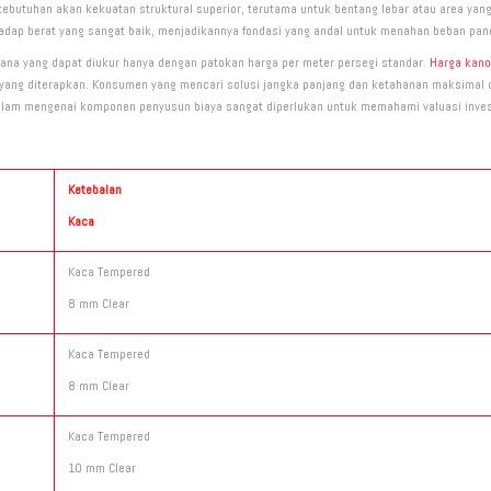
butuhan akan kekuatan struktural superior, terutama untuk bentang lebar atau area yang 
hadap berat yang sangat baik, menjadikannya fondasi yang andal untuk menahan beban pane
rhana yang dapat diukur hanya dengan patokan harga per meter persegi standar.
Harga kano
asi yang diterapkan. Konsumen yang mencari solusi jangka panjang dan ketahanan maksimal c
alam mengenai komponen penyusun biaya sangat diperlukan untuk memahami valuasi investa
Ketebalan
Kaca
Kaca Tempered
8 mm Clear
Kaca Tempered
8 mm Clear
Kaca Tempered
10 mm Clear