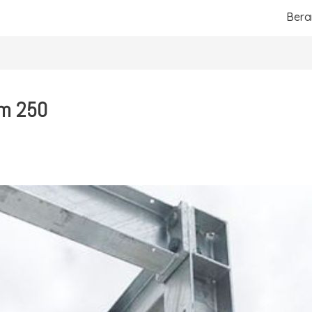
Ber
am 250