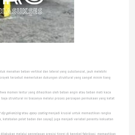
ntuk menahan beban vertikal dan lateral yang substansial, jauh melebihi
oyek tersebut memerlukan dukungan struktural yang sangat minim tiang
 bahwa momen lentur yang dihasilkan oleh beban angin atau beban mati kaca
baja struktural ini biasanya melalui proses persiapan permukaan yang ketat
-dip galvanizing
atau
epoxy coating
menjadi krusial untuk memastikan rangka
, ketebalan pelat badan dan sayap) juga menjadi variabel penentu kekuatan
ilakukan melalui pengelasan presisi tinggi di bengkel fabrikasi, memastikan