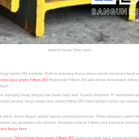
Material Kanopi Tahan Lama
inggi sekitar 250 milimeter. Profil ini dirancang khusus dalam industri konstruksi berat u
kanopi kaca rangka H-Beam 250
Penggunaan H-Beam 250 pada kanopi menandakan bahwa pr
legan.
ien di sepanjang sayap (flanges) dan badan (web) baja. Struktur berbentuk “H” memastikan
angan panjang. Harga kanopi kaca rangka H-Beam 250 Untuk aplikasi kanopi luar ruangan, 
pabrik, diikuti dengan aplikasi lapisan pelindung anti-korosi. Pilihan pelapisan seperti
hot
embaban dan perubahan suhu ekstrem. Ketebalan material H-Beam yang digunakan (misalnya
kator Kanopi Kaca
ambungan.
Harga kanopi kaca rangka H-Beam 250
Sambungan antar balok utama sering kali d