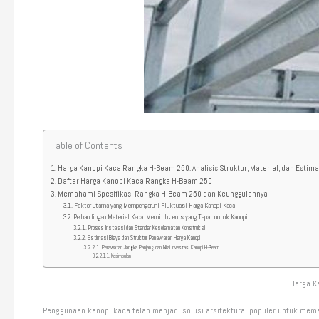
Table of Contents
Harga Kanopi Kaca Rangka H-Beam 250: Analisis Struktur, Material, dan Estim
Daftar Harga Kanopi Kaca Rangka H-Beam 250
Memahami Spesifikasi Rangka H-Beam 250 dan Keunggulannya
Faktor Utama yang Mempengaruhi Fluktuasi Harga Kanopi Kaca
Perbandingan Material Kaca: Memilih Jenis yang Tepat untuk Kanopi
Proses Instalasi dan Standar Keselamatan Konstruksi
Estimasi Biaya dan Struktur Penawaran Harga Kanopi
Perawatan Jangka Panjang dan Nilai Investasi Kanopi H-Beam
Kesimpulan
Harga K
Penggunaan kanopi kaca telah menjadi solusi arsitektural populer untuk mem