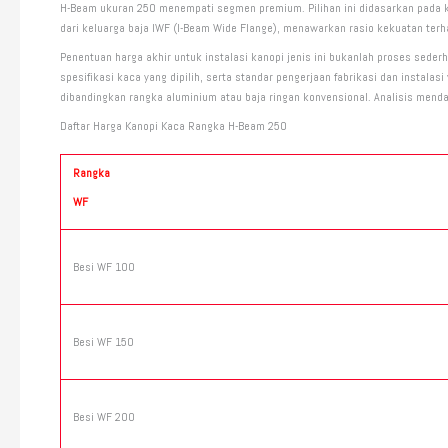
H-Beam ukuran 250 menempati segmen premium. Pilihan ini didasarkan pada ke
dari keluarga baja IWF (I-Beam Wide Flange), menawarkan rasio kekuatan ter
Penentuan harga akhir untuk instalasi kanopi jenis ini bukanlah proses sede
spesifikasi kaca yang dipilih, serta standar pengerjaan fabrikasi dan instal
dibandingkan rangka aluminium atau baja ringan konvensional. Analisis mend
Daftar Harga Kanopi Kaca Rangka H-Beam 250
Rangka
WF
Besi WF 100
Besi WF 150
Besi WF 200