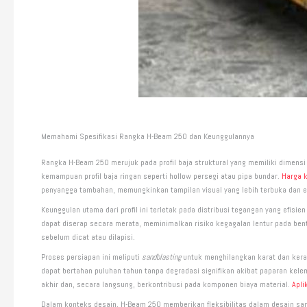
Memahami Spesifikasi Rangka H-Beam 250 dan Keunggulannya
Rangka H-Beam 250 merujuk pada profil baja struktural yang memiliki dimensi t
kemampuan profil baja ringan seperti hollow persegi atau pipa bundar.
Harga 
penyangga tambahan, memungkinkan tampilan visual yang lebih terbuka dan e
Keunggulan utama dari profil ini terletak pada distribusi tegangan yang efis
dapat diserap secara merata, meminimalkan risiko kegagalan lentur pada bent
sebelum dicat atau dilapisi.
Proses persiapan ini meliputi
sandblasting
untuk menghilangkan karat dan kerak 
dapat bertahan puluhan tahun tanpa degradasi signifikan akibat paparan kel
akhir dan, secara langsung, berkontribusi pada komponen biaya material.
Apli
Dalam konteks desain, H-Beam 250 memberikan fleksibilitas dalam desain s