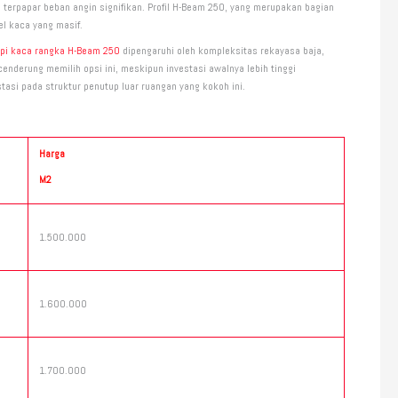
terpapar beban angin signifikan. Profil H-Beam 250, yang merupakan bagian
l kaca yang masif.
pi kaca rangka H-Beam 250
dipengaruhi oleh kompleksitas rekayasa baja,
enderung memilih opsi ini, meskipun investasi awalnya lebih tinggi
si pada struktur penutup luar ruangan yang kokoh ini.
Harga
M2
1.500.000
1.600.000
1.700.000