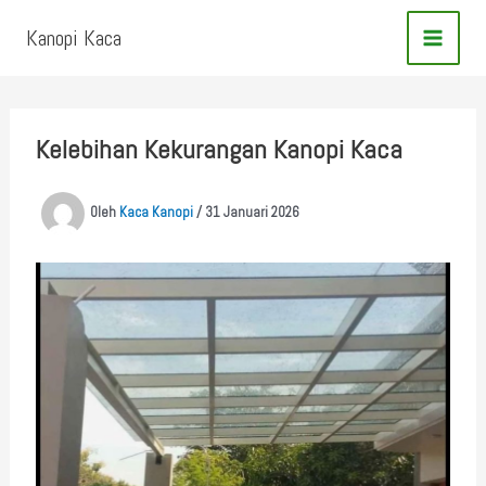
Lewati
Kanopi Kaca
ke
konten
Kelebihan Kekurangan Kanopi Kaca
Oleh
Kaca Kanopi
/
31 Januari 2026