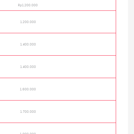
Rp1.200.000
1.200.000
1.400.000
1.400.000
1.600.000
1.700.000
1.900.000