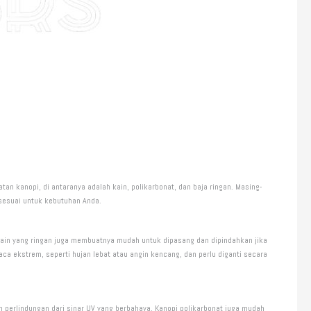
 kanopi, di antaranya adalah kain, polikarbonat, dan baja ringan. Masing-
sesuai untuk kebutuhan Anda.
kain yang ringan juga membuatnya mudah untuk dipasang dan dipindahkan jika
a ekstrem, seperti hujan lebat atau angin kencang, dan perlu diganti secara
 perlindungan dari sinar UV yang berbahaya. Kanopi polikarbonat juga mudah