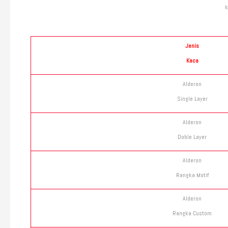
k
Jenis
Kaca
Alderon
Single Layer
Alderon
Doble Layer
Alderon
Rangka Motif
Alderon
Rangka Custom