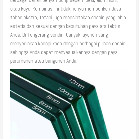
atau kayu. Kombinasi ini tidak hanya memberikan daya
tahan ekstra, tetapi juga menciptakan desain yang lebih
estetis dan sesuai dengan kebutuhan gaya arsitektur
Anda. Di Tangerang sendiri, banyak layanan yang
menyediakan kanopi kaca dengan berbagai pilihan desain,
sehingga Anda dapat menyesuaikannya dengan gaya
perumahan atau bangunan Anda.