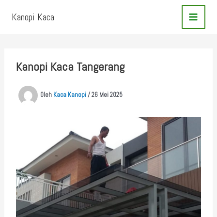
Lewati
Kanopi Kaca
ke
konten
Kanopi Kaca Tangerang
Oleh
Kaca Kanopi
/
26 Mei 2025