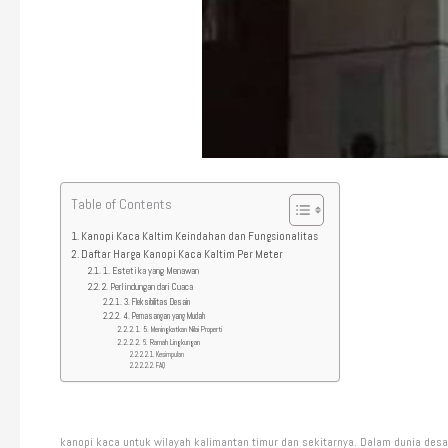
Table of Contents
Kanopi Kaca Kaltim Keindahan dan Fungsionalitas
Daftar Harga Kanopi Kaca Kaltim Per Meter
1. Estetika yang Menawan
2. Perlindungan dari Cuaca
3. Fleksibilitas Desain
4. Pemasangan yang Mudah
5. Meningkatkan Nilai Properti
6. Ramah Lingkungan
Kesimpulan
FAQ
kanopi kaca untuk wilayah kalimantan timur dan sekitarnya. Dalam dunia desa