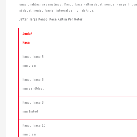
fungsionalitasnya yang tinggi. Kanopi kaca kaltim dapat memberikan perlindu
ini dapat menjadi bagian integral dari rumah Anda.
Daftar Harga Kanopi Kaca Kaltim Per Meter
Jenis/
Kaca
Kanopi kaca 8
mm clear
Kanopi kaca 8
mm sandblast
Kanopi kaca 8
mm Tinted
Kanopi kaca 10
mm clear