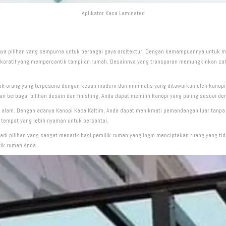
Aplikator Kaca Laminated
nya pilihan yang sempurna untuk berbagai gaya arsitektur. Dengan kemampuannya untuk me
n dekoratif yang mempercantik tampilan rumah. Desainnya yang transparan memungkinkan c
k orang yang terpesona dengan kesan modern dan minimalis yang ditawarkan oleh kanopi k
an berbagai pilihan desain dan finishing, Anda dapat memilih kanopi yang paling sesuai d
n alam. Dengan adanya Kanopi Kaca Kaltim, Anda dapat menikmati pemandangan luar tanpa
 tempat yang lebih nyaman untuk bersantai.
di pilihan yang sangat menarik bagi pemilik rumah yang ingin menciptakan ruang yang tid
rik rumah Anda.