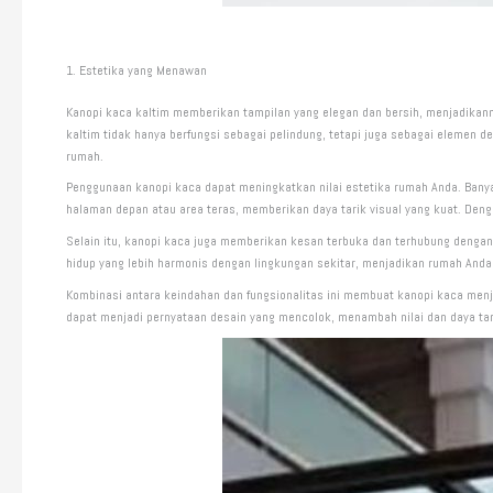
1. Estetika yang Menawan
Kanopi kaca kaltim memberikan tampilan yang elegan dan bersih, menjadikan
kaltim tidak hanya berfungsi sebagai pelindung, tetapi juga sebagai eleme
rumah.
Penggunaan kanopi kaca dapat meningkatkan nilai estetika rumah Anda. Banya
halaman depan atau area teras, memberikan daya tarik visual yang kuat. Deng
Selain itu, kanopi kaca juga memberikan kesan terbuka dan terhubung denga
hidup yang lebih harmonis dengan lingkungan sekitar, menjadikan rumah Anda
Kombinasi antara keindahan dan fungsionalitas ini membuat kanopi kaca menja
dapat menjadi pernyataan desain yang mencolok, menambah nilai dan daya ta