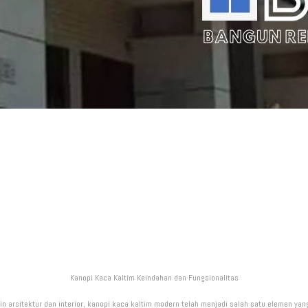
Kanopi Kaca Kaltim Keindahan dan Fungsionalitas
in arsitektur dan interior, kanopi kaca kaltim modern telah menjadi salah satu elemen ya