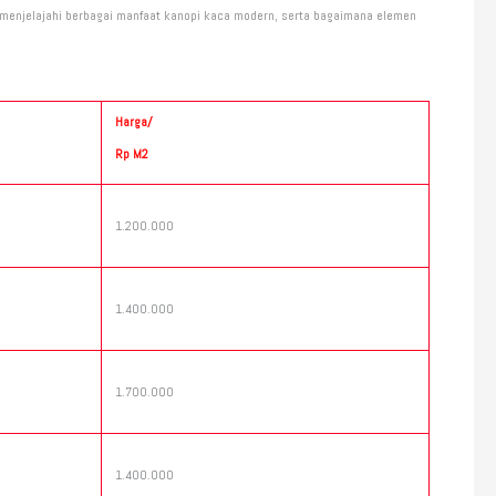
an menjelajahi berbagai manfaat kanopi kaca modern, serta bagaimana elemen
Harga/
Rp M2
1.200.000
1.400.000
1.700.000
1.400.000