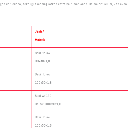
ngan dari cuaca, sekaligus meningkatkan estetika rumah Anda. Dalam artikel ini, kita ak
Jenis/
Material
Besi Holow
80x40x1,8
Besi Holow
100x50x1,8
Besi Wf 150
Holow 100x50x1,8
Besi Holow
100x50x1,8