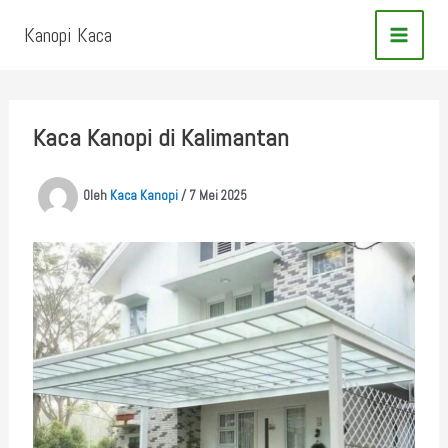
Lewati
Kanopi Kaca
ke
konten
Kaca Kanopi di Kalimantan
Oleh
Kaca Kanopi
/
7 Mei 2025