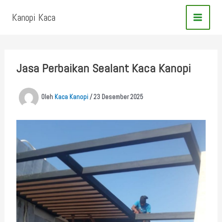
Lewati
Kanopi Kaca
ke
konten
Jasa Perbaikan Sealant Kaca Kanopi
Oleh
Kaca Kanopi
/
23 Desember 2025