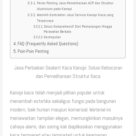
Peran Penting Jasa Pemeliharaan ACP dan Struktur
Aluminium pada Kanopi
Memilih Kontraktor Jasa Service Kanopi Kaca yang
Terpercaya
Solusi Komprehensif: Dari Pemasangan Hingga
Perawatan Berkala
Kesimpulan
FAQ (Frequently Asked Questions)
Poin-Poin Penting
Jasa Perbaikan Sealant Kaca Kanopi: Solusi Kebocoran
dan Pemeliharaan Struktur Kaca
Kanopi kaca telah menjadi pilihan populer untuk
menambah estetika sekaligus fungsi pada bangunan
modern, baik hunian maupun komersial. Material ini
menawarkan tampilan elegan, memungkinkan masuknya
cahaya alami, dan sering kali diaplikasikan menggunakan
kaca tempered atau laminated untuk keamanan