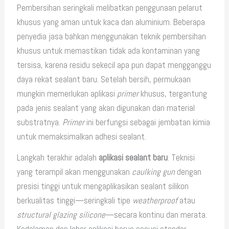
Pembersihan seringkali melibatkan penggunaan pelarut
khusus yang aman untuk kaca dan aluminium. Beberapa
penyedia jasa bahkan menggunakan teknik pembersihan
khusus untuk memastikan tidak ada kontaminan yang
tersisa, karena residu sekecil apa pun dapat mengganggu
daya rekat sealant baru. Setelah bersih, permukaan
mungkin memerlukan aplikasi
primer
khusus, tergantung
pada jenis sealant yang akan digunakan dan material
substratnya.
Primer
ini berfungsi sebagai jembatan kimia
untuk memaksimalkan adhesi sealant.
Langkah terakhir adalah
aplikasi sealant baru
. Teknisi
yang terampil akan menggunakan
caulking gun
dengan
presisi tinggi untuk mengaplikasikan sealant silikon
berkualitas tinggi—seringkali tipe
weatherproof
atau
structural glazing silicone
—secara kontinu dan merata.
Kedalaman dan lebar aplikasi harus sesuai standar