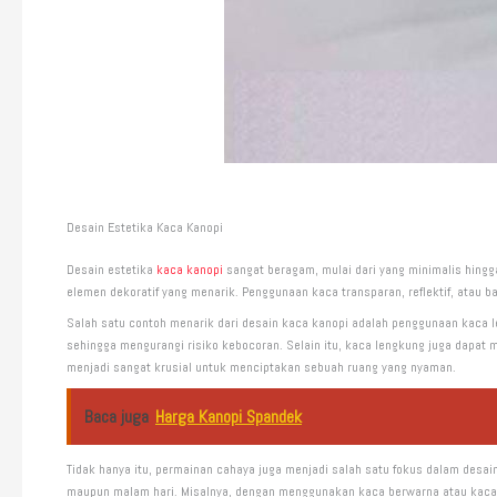
Desain Estetika Kaca Kanopi
Desain estetika
kaca kanopi
sangat beragam, mulai dari yang minimalis hingga
elemen dekoratif yang menarik. Penggunaan kaca transparan, reflektif, atau
Salah satu contoh menarik dari desain kaca kanopi adalah penggunaan kaca l
sehingga mengurangi risiko kebocoran. Selain itu, kaca lengkung juga dapat 
menjadi sangat krusial untuk menciptakan sebuah ruang yang nyaman.
Baca juga
Harga Kanopi Spandek
Tidak hanya itu, permainan cahaya juga menjadi salah satu fokus dalam desa
maupun malam hari. Misalnya, dengan menggunakan kaca berwarna atau kaca y