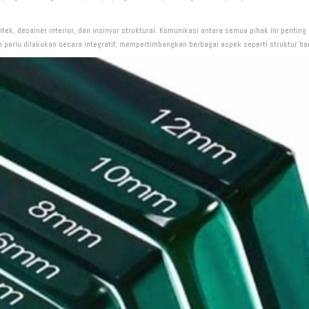
sitek, desainer interior, dan insinyur struktural. Komunikasi antara semua pihak ini pent
in perlu dilakukan secara integratif, mempertimbangkan berbagai aspek seperti struktur b