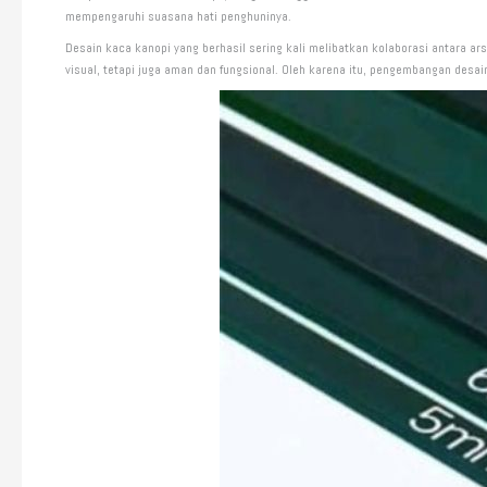
mempengaruhi suasana hati penghuninya.
Desain kaca kanopi yang berhasil sering kali melibatkan kolaborasi antara ar
visual, tetapi juga aman dan fungsional. Oleh karena itu, pengembangan desa