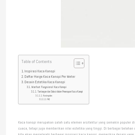
Table of Contents
Inspirasi Kaca Kanopi
Daftar Harga Kaca Kanopi Per Meter
Desain Estetika Kaca Kanopi
Manfaat Fungsional Kaca Kanopi
Tantangan dan Solusi dalam Penerapan Kaca Kanopi
Kesimpulan
FAQ
Kaca kanopi merupakan salah satu elemen arsitektur yang semakin populer di 
cuaca, tetapi juga memberikan nilai estetika yang tinggi. Di berbagai belahan
kita akan menjelajahi berbagai inspirasi kaca kanopi, memeriksa desain yang