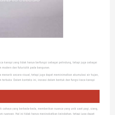
a kanopi yang tidak hanya berfungsi sebagai pelindung, tetapi juga sebagai
n modern dan futuristik pada bangunan.
menarik secara visual, tetapi juga dapat meminimalkan akumulasi air hujan,
 terbuka. Dalam konteks ini, inovasi dalam bentuk dan fungsi kaca kanopi
ek cahaya yang berbeda-beda, memberikan nuansa yang unik saat pagi, siang,
ruangan. Hal ini tidak hanya meningkatkan keindahan, tetapi juga dapat