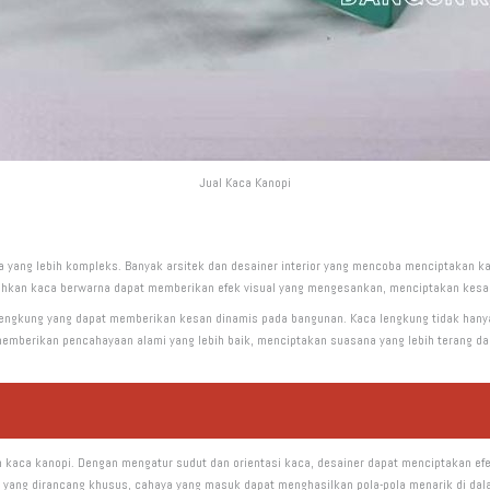
Jual Kaca Kanopi
 yang lebih kompleks. Banyak arsitek dan desainer interior yang mencoba menciptakan kac
 bahkan kaca berwarna dapat memberikan efek visual yang mengesankan, menciptakan kesa
engkung yang dapat memberikan kesan dinamis pada bangunan. Kaca lengkung tidak hanya 
memberikan pencahayaan alami yang lebih baik, menciptakan suasana yang lebih terang dan
in kaca kanopi. Dengan mengatur sudut dan orientasi kaca, desainer dapat menciptakan ef
ang dirancang khusus, cahaya yang masuk dapat menghasilkan pola-pola menarik di dalam 