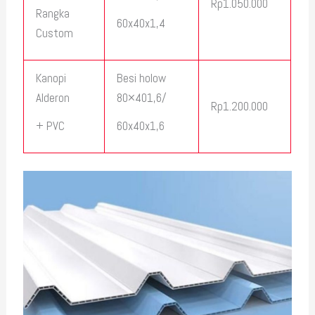
Rp1.050.000
Rangka
60x40x1,4
Custom
Kanopi
Besi holow
Alderon
80×401,6/
Rp1.200.000
+ PVC
60x40x1,6